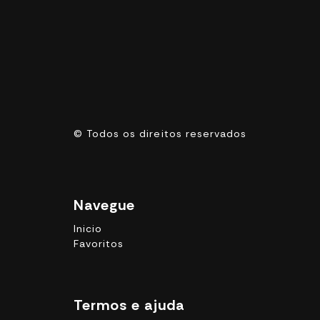
©
Todos os direitos reservados
Navegue
Inicio
Favoritos
Termos e ajuda